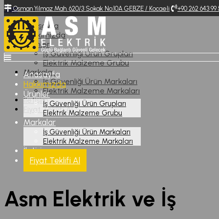
Top
Osman Yılmaz Mah. 620/3 Sokak No:10A GEBZE / Kocaeli
+90 262 643 99
Anasayfa
Hakkımızda
Ürünler
İş Güvenliği Ürün Grupları
Elektrik Malzeme Grubu
Markalar
Anasayfa
İş Güvenliği Ürün Markaları
Hakkımızda
Elektrik Malzeme Markaları
Ürünler
İletişim
İş Güvenliği Ürün Grupları
Fiyat Teklifi Al
Elektrik Malzeme Grubu
Markalar
Hakkımızda
İş Güvenliği Ürün Markaları
Elektrik Malzeme Markaları
İletişim
Anasayfa
Fiyat Teklifi Al
Hakkımızda
Asm Elektrik ve İş