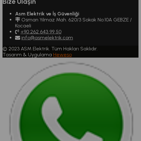
Bize Ulaşın
Asm Elektrik ve İş Güvenliği
Osman Yılmaz Mah. 620/3 Sokak No:10A GEBZE /
Kocaeli
+90 262 643 99 50
info@asmelektrik.com
© 2023 ASM Elektrik. Tüm Hakları Saklıdır.
Tasarım & Uygulama
Heweso